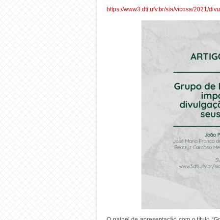
https://www3.dti.ufv.br/sia/vicosa/2021/di
O painel de apresentação com o título “G