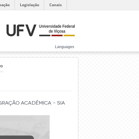
mação
Legislação
Canais
Languages
TO
gração Acadêmica – SIA