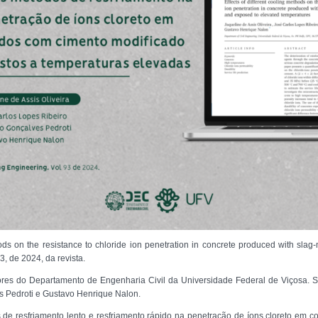
thods on the resistance to chloride ion penetration in concrete produced with sl
, de 2024, da revista.
res do Departamento de Engenharia Civil da Universidade Federal de Viçosa. Sã
s Pedroti e Gustavo Henrique Nalon.
s de resfriamento lento e resfriamento rápido na penetração de íons cloreto em c