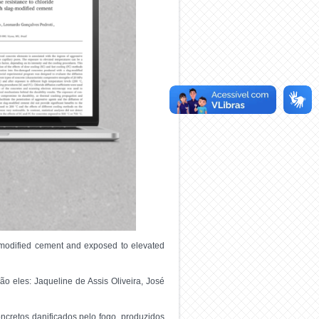
ag-modified cement and exposed to elevated
o eles: Jaqueline de Assis Oliveira, José
oncretos danificados pelo fogo, produzidos