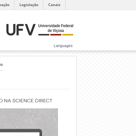
mação
Legislação
Canais
Languages
TO
o na Science Direct