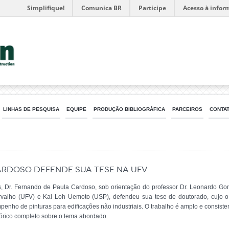
Simplifique!
Comunica BR
Participe
Acesso à infor
LINHAS DE PESQUISA
EQUIPE
PRODUÇÃO BIBLIOGRÁFICA
PARCEIROS
CONTA
ardoso defende sua tese na UFV
as, Dr. Fernando de Paula Cardoso, sob orientação do professor Dr. Leonardo Go
valho (UFV) e Kai Loh Uemoto (USP), defendeu sua tese de doutorado, cujo o tí
penho de pinturas para edificações não industriais. O trabalho é amplo e consist
istórico completo sobre o tema abordado.